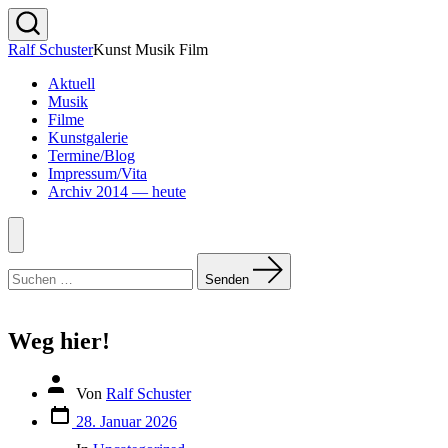
Zum
Inhalt
Suche
Ralf Schuster
Kunst Musik Film
springen
ein-/ausblenden
Aktuell
Musik
Filme
Kunstgalerie
Termine/Blog
Impressum/Vita
Archiv 2014 — heute
Menü
Suchen
nach:
Senden
Weg hier!
Beitragsautor
Von
Ralf Schuster
Veröffentlichungsdatum
28. Januar 2026
Kategorien