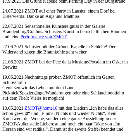
17.9.2021 Die Grüne Kapelle beim Parking Day in der Burgstraße
24.07.2021 ZMOT auf einer Party in Lausitz, einem Dorf bei
Elsterwerda. Danke an Anja und Matthias
22.07.2021 Sensationelles Kunstereigniss in der Galerie
Brandenburg/Cottbus. Schusters Kunst in herrschaftlichen Räumen
und eine
Performance von ZMOT
27.06.2021 Schuster mit der Grünen Kapelle in Schleife! Der
Widerstand gegen die Braunkohle geht weiter
21.06.2021 ZMOT bei der Fete de la Musique/Potsdam im Oskar in
Drewitz
19.06.2021 Nachmittags proben ZMOT öffentlich im Garten
Schlosshof 5
Genießen wir das Leben auf dem Land.
Picknick/Spaziergänge/Wanderungen oder eine Schlauchbootfahrt
auf dem Fließ: Vieles ist möglich!
13.05.2021
ZMOT@home10
mit den Liedern „Ich habe das alles
schon gewußt“ und „Einmal Nichts und wieder Nichts“. Kein
Kunstwerk der Woche, sondern eine ganze Ausstellung in der
ZMOT-Außenstelle Lieberose und noch ein paar Takte von „Im
Herzen sind wir radikal“. Damit ist die zweite Staffel beendet und