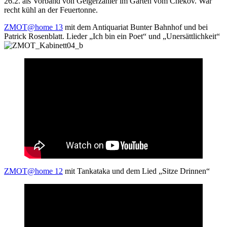
26.2. als Vorband von Geigerzähler im Garten vom Chekov. War
recht kühl an der Feuertonne.
ZMOT@home 13
mit dem Antiquariat Bunter Bahnhof und bei
Patrick Rosenblatt. Lieder „Ich bin ein Poet“ und „Unersättlichkeit“
ZMOT@home 12
mit Tankataka und dem Lied „Sitze Drinnen“