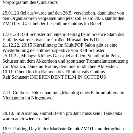
Vorprogramm des Quizlabors
25.01.23 fiel aus/wurde auf den 26.5. verschoben, dann aber von
den Organisatoren vergessen und jetzt soll es am 28.6. stattfinden:
ZMOT zu Gast bei der Lesebühne Cottbus im Bebel
17.01.23 Ralf Schuster mit einem Beitrag beim Science Slam des
Einfälle-Satirefestivals im Großen Hörsaal der BTU
21.12.22, 20:15 Kurzfilmtag: Im MultiPOP Salon gibt es eine
Wiederholung der Filmretrospektive von Ralf Schuster
25.11.22, Mittags: Kleines Gastspiel auf dem Schulhof in Peitz,
Schuster mit dem Akkordeon und spontaner Trommelunterstützung
von Monica. Dank an Ronne, dem unermüdlichen Aktivisten.
10.11. Obenkino im Rahmen des Filmfestivals Cottbus
Ralf Schuster:
INDEPENDENT FILM IN COTTBUS
7.11. Cottbuser Filmschau mit „Monolog eines Fahrradfahrers für
Niemanden im Nirgendwo“
28.10. im Arcanoa, einmal Berlin pro Jahr muss sein! Tankataka
waren auch wieder dabei
16.9. Parking Day in der Marktstraße mit ZMOT und der grünen