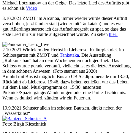
Michael Lotzmanow an der Geige. Das letzte Lied des Auftritts gibt
es schon als
Video
8.10.2021 ZMOT im Arcanoa, immer wieder wurde dieser Auftritt
verschoben, jetzt fand er statt (wieder mit Tankataka) und es war
gut. Allerdings startete ich das Aufnahmegerät zu spät, so dass das
erste Lied nur zur Hälfte aufgezeichnet wurde. Zu sehen
hier!
2.10.2021 Wir feiern den Herbst in Lieberose. Kulturpicknick im
Schlossgarten mit ZMOT und
Tankataka
. Die Ausstellung
„Rohkunstbau“ hat an dem Wochenenden noch geöffnet. Das
Schloss wurde gerade verkauft, vielleicht ist es die letzte Ausstellung
in dem schönen Anwesen. (Foto stammt aus 2020)
Anfahrt mit Bus ist möglich: Bus ab CB Stadtpromenade um 13:20,
Rückfahrt ab Lieberose 19:46, dazwischen genießen wir das Leben
auf dem Land. Musikprogramm ca. 15:30, ansonsten
Picknick/Spaziergänge/Wanderungen oder eine Partie Tischtennis.
Wenn es dunkel wird, zünden wir ein Feuer an.
19.9.2021 Schuster allein im schönen Bautzen, direkt neben der
„Wasserkunst“
Foto: Birgit Kieschnick