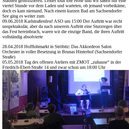
Stadtteil gentrifizieren. Leider total tote Hose und wir saßen nur eine
viertel Stunde vor dem Laden und warteten, ob jemand vorbeikäme,
doch es kam niemand. Nach einem kurzen Bad am Sachsendorfer
See ging es weiter zum
09.06.2018 Karlstraßenfest! ASO um 15:00 Der Auftritt war recht
unspektakulär, aber da nach unserem Auftritt eine Sturzregen über
das Fest hereinbrach, waren wir die einzige Band, die ihren Auftritt
vollständig absolvierte
28.04.2018 Hofflohmarkt in Ströbitz: Das Akkordeon Salon
Orchester in voller Besetzung in Brunas Hinterhof (Sachsendorfer
Straße)
05.05.2018 Tag des offenen Ateliers mit ZMOT „zuhause“ in der
Friedrich-Ebert-Straße 14 und zwar schon um 18:00 Uhr