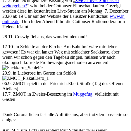
7.12. Ein leicht gekürzte Fassung von „
ZMOT live: Soll das so
weitergehen?
“ wird bei der Cottbuser Filmschau laufen. Gezeigt
werden diese im kostenfreien Live-Stream am Montag, 7. Dezember
2020 ab 19 Uhr auf der Website der Lausitzer Rundschau
www.lr-
online.de
. Durch den Abend führt die Cottbuser Radiomoderatorin
Helena Klamt.
28.11. Coswig fiel aus, das wundert niemand!
17.10. In Schleife an der Kirche. Am Bahnhof wäre mir lieber
gewesen! Es war ein langer Weg mit schlechter Sackkarre, aber
wenn wir schon gegen den Tagebau singen, müssen wir auch
ökologisch korrekte Frotbewegungsmethoden anwenden!
20.9. in Lieberose im Garten am Schloß
06.9. ZMOT spielt in der Friedrich-Ebert-Straße (Tag des Offenen
Ateliers)
17.7. ZMOT in Zweier-Besetzung im
Muggefug
, vielleicht mit
Gästen
Dank Corona fielen fast alle Auftritte aus, aber trotzdem passierte so
einiges:
Am 24.4. um 12:00 präsentiert Ralf Schuster zwei seiner