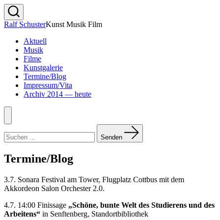
Zum
Inhalt
Suche
Ralf Schuster
Kunst Musik Film
springen
ein-/ausblenden
Aktuell
Musik
Filme
Kunstgalerie
Termine/Blog
Impressum/Vita
Archiv 2014 — heute
Menü
Suchen
nach:
Senden
Termine/Blog
3.7. Sonara Festival am Tower, Flugplatz Cottbus mit dem
Akkordeon Salon Orchester 2.0.
4.7. 14:00 Finissage
„Schöne, bunte Welt des Studierens und des
Arbeitens“
in Senftenberg, Standortbibliothek