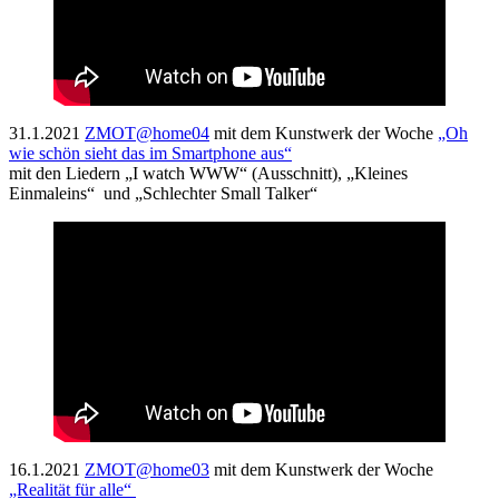
31.1.2021
ZMOT@home04
mit dem Kunstwerk der Woche
„Oh
wie schön sieht das im Smartphone aus“
mit den Liedern „I watch WWW“ (Ausschnitt), „Kleines
Einmaleins“ und „Schlechter Small Talker“
16.1.2021
ZMOT@home03
mit dem Kunstwerk der Woche
„Realität für alle“