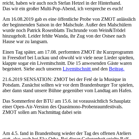
reicht, haben wir auch noch Stefan Hetzel in der Hinterhand.
Das wir ein großer Multi-Pop-Abend, ich verspreche es euch!
Am 16.08.2019 gab es eine öffentliche Probe von ZMOT anlässlich
der beginnenden Saison in der Malschule. Außer den Malschülern
wurde noch Patrick Rosenblatts Tischrunde vom Wein&Trödel
hinzugeholt. Leider fehlte Wanda, ihr Zug von der Ostsee nach
Hause war zu langsam.
Einen Tag später, am 17.08. performten ZMOT ihr Kurzprogramm
in Freesdorf bei Luckau und obwohl wir viele neue Lieder spielten,
klappte sogar ein Livemitschnitt. Die 15 anwesenden Gäste waren
begeistert. Siehe auch unseren
Livemitschnitt
und den
Beitrag.
21.6.2019 SENSATION: ZMOT bei der Feté de la Musique in
Potsdam. Zunächst sollten wir vor dem Brandenburger Tor spielen,
aber dann stand unsere Bühne gegenüber vom Landtag am Hafen.
Das Sommerfest der BTU am 15.6. ist voraussichtlich Schauplatz
einer Open-Air-Version des Quasimono-Probenraumfestivals.
ZMOT sollen am Nachmittag dabei sein
Am 4.5. fand in Brandenburg wieder der Tag des offenen Ateliers
statt, also auch bei Eka Orba. Bei dieser Gelegenheit spielte Ralf