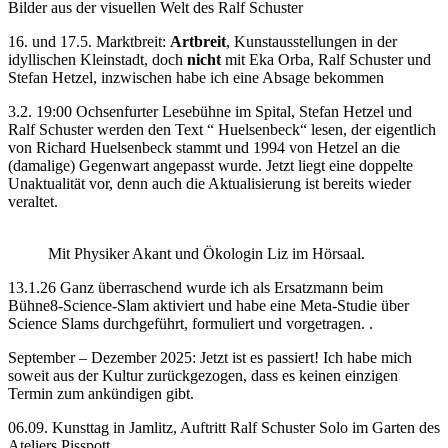
Bilder aus der visuellen Welt des Ralf Schuster
16. und 17.5. Marktbreit:
Artbreit
, Kunstausstellungen in der
idyllischen Kleinstadt, doch
nicht
mit Eka Orba, Ralf Schuster und
Stefan Hetzel, inzwischen habe ich eine Absage bekommen
3.2. 19:00 Ochsenfurter Lesebühne im Spital, Stefan Hetzel und
Ralf Schuster werden den Text “ Huelsenbeck“ lesen, der eigentlich
von Richard Huelsenbeck stammt und 1994 von Hetzel an die
(damalige) Gegenwart angepasst wurde. Jetzt liegt eine doppelte
Unaktualität vor, denn auch die Aktualisierung ist bereits wieder
veraltet.
Mit Physiker Akant und Ökologin Liz im Hörsaal.
13.1.26 Ganz überraschend wurde ich als Ersatzmann beim
Bühne8-Science-Slam aktiviert und habe eine Meta-Studie über
Science Slams durchgeführt, formuliert und vorgetragen. .
September – Dezember 2025: Jetzt ist es passiert! Ich habe mich
soweit aus der Kultur zurückgezogen, dass es keinen einzigen
Termin zum ankündigen gibt.
06.09. Kunsttag in Jamlitz, Auftritt Ralf Schuster Solo im Garten des
Ateliers Pisspott