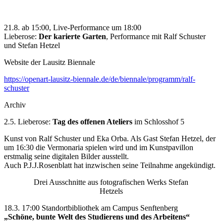
21.8. ab 15:00, Live-Performance um 18:00
Lieberose:
Der karierte Garten
, Performance mit Ralf Schuster
und Stefan Hetzel
Website der Lausitz Biennale
https://openart-lausitz-biennale.de/de/biennale/programm/ralf-
schuster
Archiv
2.5. Lieberose:
Tag des offenen Ateliers
im Schlosshof 5
Kunst von Ralf Schuster und Eka Orba. Als Gast Stefan Hetzel, der
um 16:30 die Vermonaria spielen wird und im Kunstpavillon
erstmalig seine digitalen Bilder ausstellt.
Auch P.J.J.Rosenblatt hat inzwischen seine Teilnahme angekündigt.
Drei Ausschnitte aus fotografischen Werks Stefan
Hetzels
18.3. 17:00 Standortbibliothek am Campus Senftenberg
„Schöne, bunte Welt des Studierens und des Arbeitens“