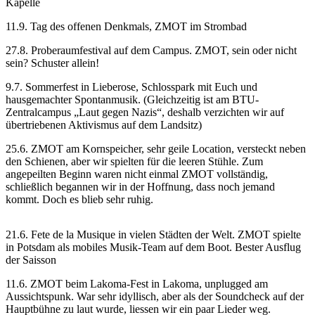
Kapelle
11.9. Tag des offenen Denkmals, ZMOT im Strombad
27.8. Proberaumfestival auf dem Campus. ZMOT, sein oder nicht
sein? Schuster allein!
9.7. Sommerfest in Lieberose, Schlosspark mit Euch und
hausgemachter Spontanmusik. (Gleichzeitig ist am BTU-
Zentralcampus „Laut gegen Nazis“, deshalb verzichten wir auf
übertriebenen Aktivismus auf dem Landsitz)
25.6. ZMOT am Kornspeicher, sehr geile Location, versteckt neben
den Schienen, aber wir spielten für die leeren Stühle. Zum
angepeilten Beginn waren nicht einmal ZMOT vollständig,
schließlich begannen wir in der Hoffnung, dass noch jemand
kommt. Doch es blieb sehr ruhig.
21.6. Fete de la Musique in vielen Städten der Welt. ZMOT spielte
in Potsdam als mobiles Musik-Team auf dem Boot. Bester Ausflug
der Saisson
11.6. ZMOT beim Lakoma-Fest in Lakoma, unplugged am
Aussichtspunk. War sehr idyllisch, aber als der Soundcheck auf der
Hauptbühne zu laut wurde, liessen wir ein paar Lieder weg.