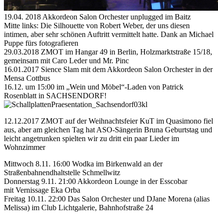
19.04. 2018 Akkordeon Salon Orchester unplugged im Baitz
Mitte links: Die Silhouette von Robert Weber, der uns diesen
intimen, aber sehr schönen Auftritt vermittelt hatte. Dank an Michael
Puppe fürs fotografieren
29.03.2018 ZMOT im Hangar 49 in Berlin, Holzmarktstraße 15/18,
gemeinsam mit Caro Leder und Mr. Pinc
16.01.2017 Sience Slam mit dem Akkordeon Salon Orchester in der
Mensa Cottbus
16.12. um 15:00 im „Wein und Möbel“-Laden von Patrick
Rosenblatt in SACHSENDORF!
12.12.2017 ZMOT auf der Weihnachtsfeier KuT im Quasimono fiel
aus, aber am gleichen Tag hat ASO-Sängerin Bruna Geburtstag und
leicht angetrunken spielten wir zu dritt ein paar Lieder im
Wohnzimmer
Mittwoch 8.11. 16:00 Wodka im Birkenwald an der
Straßenbahnendhaltstelle Schmellwitz
Donnerstag 9.11. 21:00 Akkordeon Lounge in der Esscobar
mit Vernissage Eka Orba
Freitag 10.11. 22:00 Das Salon Orchester und DJane Morena (alias
Melissa) im Club Lichtgalerie, Bahnhofstraße 24