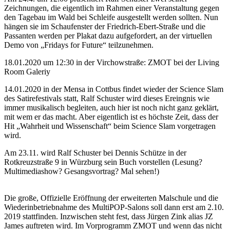
Zeichnungen, die eigentlich im Rahmen einer Veranstaltung gegen
den Tagebau im Wald bei Schleife ausgestellt werden sollten. Nun
hängen sie im Schaufenster der Friedrich-Ebert-Straße und die
Passanten werden per Plakat dazu aufgefordert, an der virtuellen
Demo von „Fridays for Future“ teilzunehmen.
18.01.2020 um 12:30 in der Virchowstraße: ZMOT bei der Living
Room Galeriy
14.01.2020 in der Mensa in Cottbus findet wieder der Science Slam
des Satirefestivals statt, Ralf Schuster wird dieses Ereingnis wie
immer musikalisch begleiten, auch hier ist noch nicht ganz geklärt,
mit wem er das macht. Aber eigentlich ist es höchste Zeit, dass der
Hit „Wahrheit und Wissenschaft“ beim Science Slam vorgetragen
wird.
Am 23.11. wird Ralf Schuster bei Dennis Schütze in der
Rotkreuzstraße 9 in Würzburg sein Buch vorstellen (Lesung?
Multimediashow? Gesangsvortrag? Mal sehen!)
Die große, Offizielle Eröffnung der erweiterten Malschule und die
Wiederinbetriebnahme des MultiPOP-Salons soll dann erst am 2.10.
2019 stattfinden. Inzwischen steht fest, dass Jürgen Zink alias JZ
James auftreten wird. Im Vorprogramm ZMOT und wenn das nicht