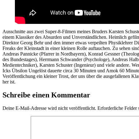
Ausschnitte aus zwei Super-8-Filmen meines Bruders Karsten Schust
einem Klassiker des Absurden und Unverständlichen. Heimlich gefil
Direktor Georg Behr und den immer etwas verpeilten Physiklehrer Di
Freaks der Kleinstadt in einer kleinen Rolle auftauchen. Zu sehen si
Andreas Pannicke (Pfarrer in Nordbayern), Konrad Gessner (Theolog
des Bundestages), Herrmann Schwander (Psychologe), Andreas Halble
Medientechniker), Karsten Schuster (Ingenieur) und viele andere. We
Icks Übsilon Ungelöst dauerte circa 30 Minuten und Amok 60 Minuten.
Veröffentlichung ein kleiner Trost, der uns über die ausgefallenen Kl
her ist.
Schreibe einen Kommentar
Deine E-Mail-Adresse wird nicht veröffentlicht.
Erforderliche Felder 