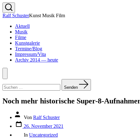
Zum
Inhalt
Suche
Ralf Schuster
Kunst Musik Film
springen
ein-/ausblenden
Aktuell
Musik
Filme
Kunstgalerie
Termine/Blog
Impressum/Vita
Archiv 2014 — heute
Menü
Suchen
nach:
Senden
Noch mehr historische Super-8-Aufnahme
Beitragsautor
Von
Ralf Schuster
Veröffentlichungsdatum
26. November 2021
Kategorien
In
Uncategorized