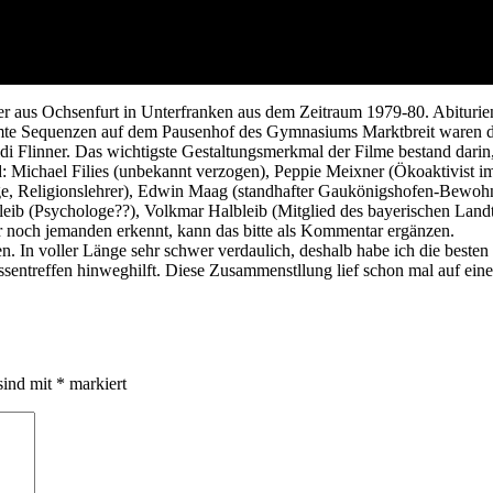
er aus Ochsenfurt in Unterfranken aus dem Zeitraum 1979-80. Abituri
mte Sequenzen auf dem Pausenhof des Gymnasiums Marktbreit waren da
di Flinner. Das wichtigste Gestaltungsmerkmal der Filme bestand darin
nd: Michael Filies (unbekannt verzogen), Peppie Meixner (Ökoaktivist i
e, Religionslehrer), Edwin Maag (standhafter Gaukönigshofen-Bewohn
ib (Psychologe??), Volkmar Halbleib (Mitglied des bayerischen Landt
r noch jemanden erkennt, kann das bitte als Kommentar ergänzen.
 In voller Länge sehr schwer verdaulich, deshalb habe ich die besten 
assentreffen hinweghilft. Diese Zusammenstllung lief schon mal auf ein
sind mit
*
markiert