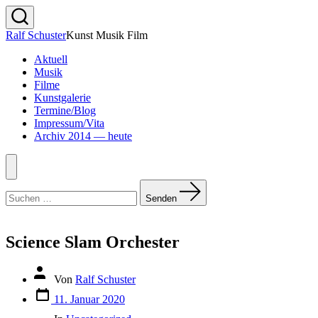
Zum
Inhalt
Suche
Ralf Schuster
Kunst Musik Film
springen
ein-/ausblenden
Aktuell
Musik
Filme
Kunstgalerie
Termine/Blog
Impressum/Vita
Archiv 2014 — heute
Menü
Suchen
nach:
Senden
Science Slam Orchester
Beitragsautor
Von
Ralf Schuster
Veröffentlichungsdatum
11. Januar 2020
Kategorien