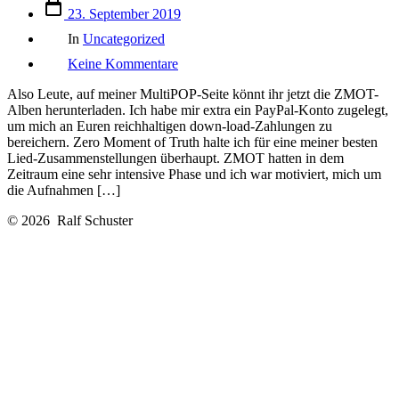
Veröffentlichungsdatum
23. September 2019
Kategorien
In
Uncategorized
zu
Keine Kommentare
MultiPOP
auf
Also Leute, auf meiner MultiPOP-Seite könnt ihr jetzt die ZMOT-
Bandcamp
Alben herunterladen. Ich habe mir extra ein PayPal-Konto zugelegt,
um mich an Euren reichhaltigen down-load-Zahlungen zu
bereichern. Zero Moment of Truth halte ich für eine meiner besten
Lied-Zusammenstellungen überhaupt. ZMOT hatten in dem
Zeitraum eine sehr intensive Phase und ich war motiviert, mich um
die Aufnahmen […]
© 2026
Ralf Schuster