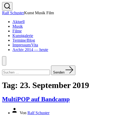
Zum
Inhalt
Suche
Ralf Schuster
Kunst Musik Film
springen
ein-/ausblenden
Aktuell
Musik
Filme
Kunstgalerie
Termine/Blog
Impressum/Vita
Archiv 2014 — heute
Menü
Suchen
nach:
Senden
Tag:
23. September 2019
MultiPOP auf Bandcamp
Beitragsautor
Von
Ralf Schuster