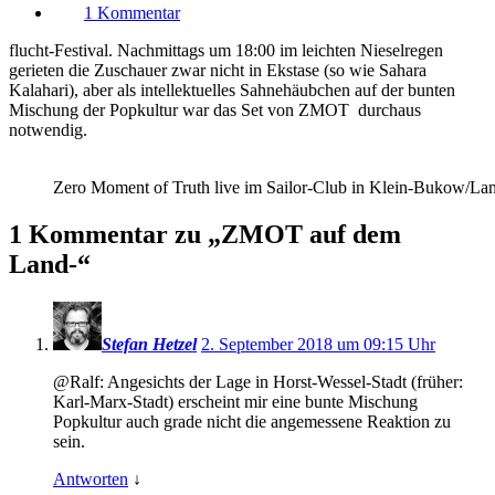
zu
1 Kommentar
ZMOT
auf
flucht-Festival. Nachmittags um 18:00 im leichten Nieselregen
dem
gerieten die Zuschauer zwar nicht in Ekstase (so wie Sahara
Land-
Kalahari), aber als intellektuelles Sahnehäubchen auf der bunten
Mischung der Popkultur war das Set von ZMOT durchaus
notwendig.
Zero Moment of Truth live im Sailor-Club in Klein-Bukow/Lan
1 Kommentar zu „
ZMOT auf dem
Land-
“
Stefan Hetzel
2. September 2018 um 09:15 Uhr
@Ralf: Angesichts der Lage in Horst-Wessel-Stadt (früher:
Karl-Marx-Stadt) erscheint mir eine bunte Mischung
Popkultur auch grade nicht die angemessene Reaktion zu
sein.
Antworten
↓