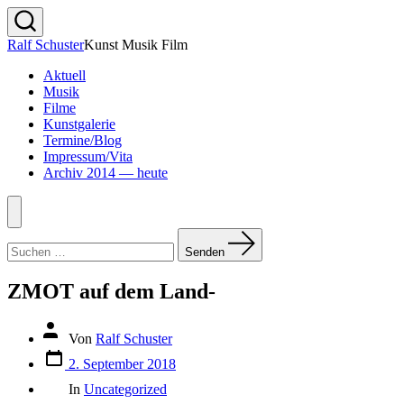
Zum
Inhalt
Suche
Ralf Schuster
Kunst Musik Film
springen
ein-/ausblenden
Aktuell
Musik
Filme
Kunstgalerie
Termine/Blog
Impressum/Vita
Archiv 2014 — heute
Menü
Suchen
nach:
Senden
ZMOT auf dem Land-
Beitragsautor
Von
Ralf Schuster
Veröffentlichungsdatum
2. September 2018
Kategorien
In
Uncategorized