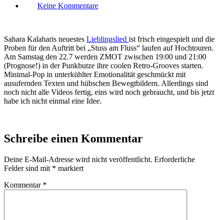
zu
Keine Kommentare
Endlich
wieder
ZMOT
live
Sahara Kalaharis neuestes
Lieblingslied
ist frisch eingespielt und die
Proben für den Auftritt bei „Stuss am Fluss“ laufen auf Hochtouren.
Am Samstag den 22.7 werden ZMOT zwischen 19:00 und 21:00
(Prognose!) in der Punkbutze ihre coolen Retro-Grooves starten.
Minimal-Pop in unterkühlter Emotionalität geschmückt mit
ausufernden Texten und hübschen Bewegtbildern. Allerdings sind
noch nicht alle Videos fertig, eins wird noch gebraucht, und bis jetzt
habe ich nicht einmal eine Idee.
Schreibe einen Kommentar
Deine E-Mail-Adresse wird nicht veröffentlicht.
Erforderliche
Felder sind mit
*
markiert
Kommentar
*