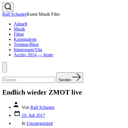
Zum
Inhalt
Suche
Ralf Schuster
Kunst Musik Film
springen
ein-/ausblenden
Aktuell
Musik
Filme
Kunstgalerie
Termine/Blog
Impressum/Vita
Archiv 2014 — heute
Menü
Suchen
nach:
Senden
Endlich wieder ZMOT live
Beitragsautor
Von
Ralf Schuster
Veröffentlichungsdatum
10. Juli 2017
Kategorien
In
Uncategorized