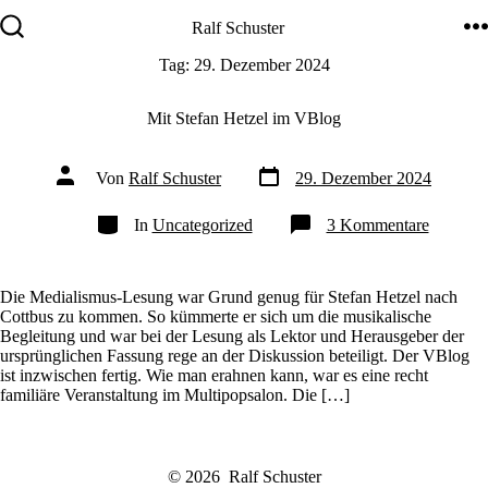
Zum
Ralf Schuster
Inhalt
springen
M
Suche
Tag:
29. Dezember 2024
ein-/ausblenden
Mit Stefan Hetzel im VBlog
Veröffentlichungsdatum
Beitragsautor
Von
Ralf Schuster
29. Dezember 2024
Kategorien
zu
In
Uncategorized
3 Kommentare
Mit
Stefan
Hetzel
im
Die Medialismus-Lesung war Grund genug für Stefan Hetzel nach
VBlog
Cottbus zu kommen. So kümmerte er sich um die musikalische
Begleitung und war bei der Lesung als Lektor und Herausgeber der
ursprünglichen Fassung rege an der Diskussion beteiligt. Der VBlog
ist inzwischen fertig. Wie man erahnen kann, war es eine recht
familiäre Veranstaltung im Multipopsalon. Die […]
© 2026
Ralf Schuster