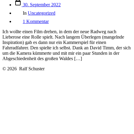
Veröffentlichungsdatum
30. September 2022
Kategorien
In
Uncategorized
zu
1 Kommentar
Dreharbeiten
im
Ich wollte einen Film drehen, in dem der neue Radweg nach
Wald
Lieberose eine Rolle spielt. Nach langem Überlegen (mangelnde
Inspiration) gab es dann nur ein Kammerspiel für einen
Fahrradfahrer. Den spielte ich selbst. Dank an David Timm, der sich
um die Kamera kümmerte und mit mir ein paar Stunden in der
Abgeschiedenheit des großen Waldes […]
© 2026
Ralf Schuster