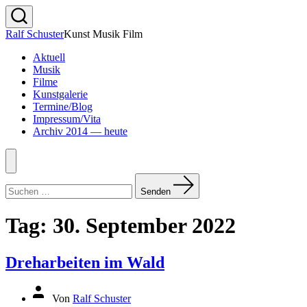
Zum
Inhalt
Suche
Ralf Schuster
Kunst Musik Film
springen
ein-/ausblenden
Aktuell
Musik
Filme
Kunstgalerie
Termine/Blog
Impressum/Vita
Archiv 2014 — heute
Menü
Suchen
nach:
Senden
Tag:
30. September 2022
Dreharbeiten im Wald
Beitragsautor
Von
Ralf Schuster