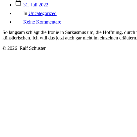
Veröffentlichungsdatum
31. Juli 2022
Kategorien
In
Uncategorized
zu
Keine Kommentare
Hässliche
Kunst
So langsam schlägt die Ironie in Sarkasmus um, die Hoffnung, durch v
für
künstlerischen. Ich will das jetzt auch gar nicht im einzelnen erläuter
eine
hässliche
© 2026
Ralf Schuster
Welt