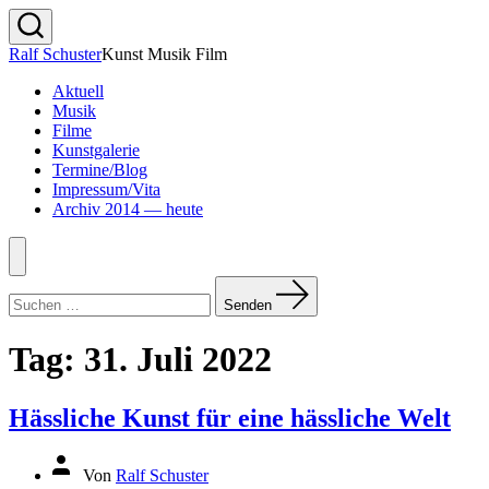
Zum
Inhalt
Suche
Ralf Schuster
Kunst Musik Film
springen
ein-/ausblenden
Aktuell
Musik
Filme
Kunstgalerie
Termine/Blog
Impressum/Vita
Archiv 2014 — heute
Menü
Suchen
nach:
Senden
Tag:
31. Juli 2022
Hässliche Kunst für eine hässliche Welt
Beitragsautor
Von
Ralf Schuster