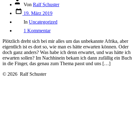
Beitragsautor
Von
Ralf Schuster
Veröffentlichungsdatum
19. März 2019
Kategorien
In
Uncategorized
zu
1 Kommentar
Videofuzzis
weltweit
Plötzlich dreht sich bei mir alles um das unbekannte Afrika, aber
unterwegs:
eigentlich ist es dort so, wie man es hätte erwarten können. Oder
Madagaskar!
doch ganz anders? Was habe ich denn erwartet, und was hätte ich
erwarten sollen? Im Nachhinein bekam ich dann zufällig ein Buch
in die Finger, das genau zum Thema passt und uns […]
© 2026
Ralf Schuster