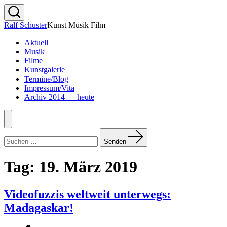
Zum
Inhalt
Suche
Ralf Schuster
Kunst Musik Film
springen
ein-/ausblenden
Aktuell
Musik
Filme
Kunstgalerie
Termine/Blog
Impressum/Vita
Archiv 2014 — heute
Menü
Suchen
nach:
Senden
Tag:
19. März 2019
Videofuzzis weltweit unterwegs:
Madagaskar!