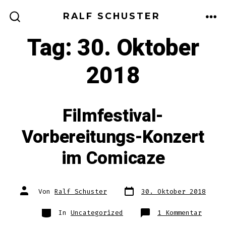
Zum
RALF SCHUSTER
Inhalt
ME
SUCHE
EIN-/AUSBLENDEN
Tag:
30. Oktober
springen
2018
Filmfestival-
Vorbereitungs-Konzert
im Comicaze
Veröffentlichungsdatum
Beitragsautor
Von
Ralf Schuster
30. Oktober 2018
Kategorien
zu
In
Uncategorized
1 Kommentar
Filmfe
Vorber